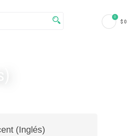
0
$ 0
s)
ent (Inglés)