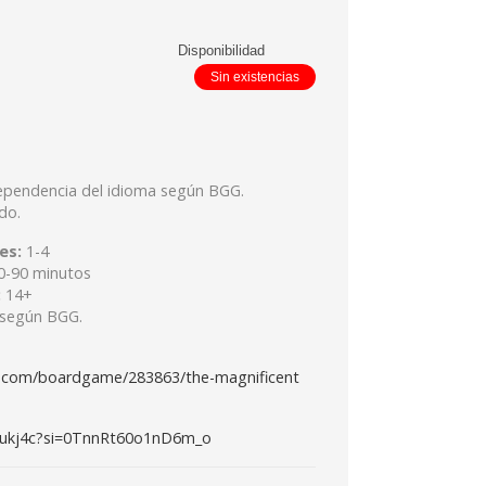
Disponibilidad
Sin existencias
dependencia del idioma según BGG.
do.
es:
1-4
0-90 minutos
:
14+
según BGG.
.com/boardgame/283863/the-magnificent
0Qukj4c?si=0TnnRt60o1nD6m_o