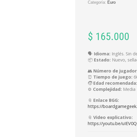
Categoría:
Euro
$
165.000
🗣️
Idioma:
Inglés. Sin 
📦
Estado:
Nuevo, sella
👥
Número de jugador
⏰
Tiempo de juego:
6
🧒
Edad recomendada
⚙️
Complejidad:
Media 
📎
Enlace BGG:
https://boardgamegeek
📎
Video explicativo:
https://youtu.be/uIEV