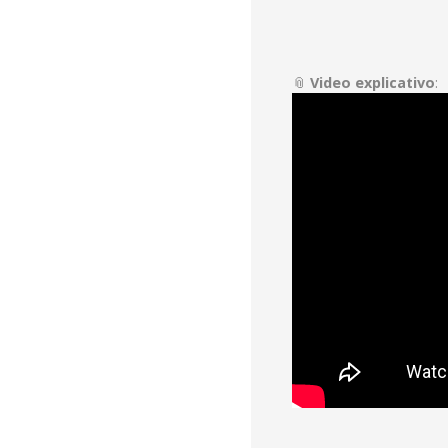
📎
Video explicativo
: