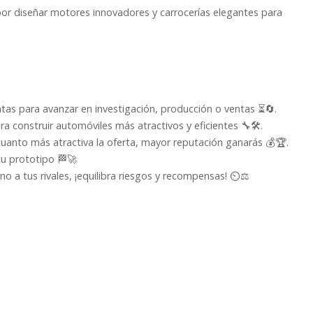
por diseñar motores innovadores y carrocerías elegantes para
intas para avanzar en investigación, producción o ventas ⏳🔄.
a construir automóviles más atractivos y eficientes 🔧🛠️.
cuanto más atractiva la oferta, mayor reputación ganarás 💰🏆.
tu prototipo 🏁🚀
o a tus rivales, ¡equilibra riesgos y recompensas! ⏲️⚖️