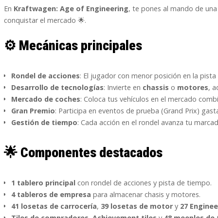
En
Kraftwagen: Age of Engineering
, te pones al mando de una
conquistar el mercado 🌟.
⚙️
Mecánicas principales
Rondel de acciones
: El jugador con menor posición en la pista
Desarrollo de tecnologías
: Invierte en
chassis
o
motores
, 
Mercado de coches
: Coloca tus vehículos en el mercado combi
Gran Premio
: Participa en eventos de prueba (Grand Prix) gast
Gestión de tiempo
: Cada acción en el rondel avanza tu marcado
🌟
Componentes destacados
1 tablero principal
con rondel de acciones y pista de tiempo.
4 tableros de empresa
para almacenar chasis y motores.
41 losetas de carrocería
,
39 losetas de motor
y
27 Enginee
Tiles de compradores
,
Achievement tiles
y
48 meeples de 