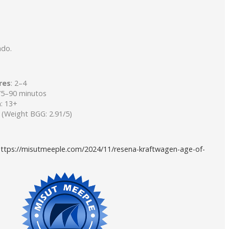
ado.
res
: 2–4
75–90 minutos
a
: 13+
 (Weight BGG: 2.91/5)
ttps://misutmeeple.com/2024/11/resena-kraftwagen-age-of-