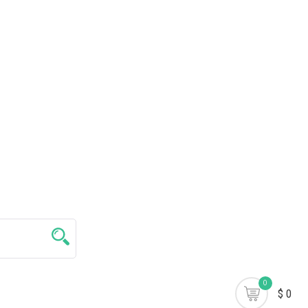
0
$ 0