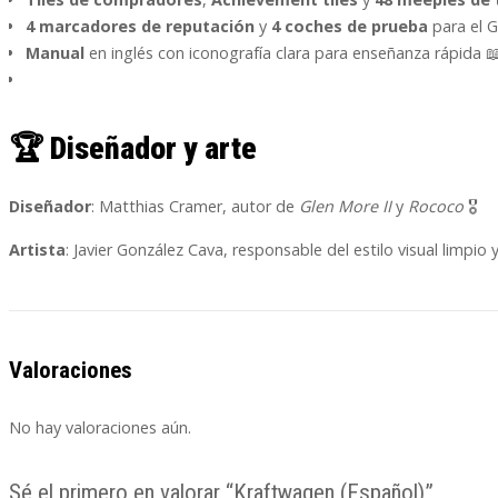
4 marcadores de reputación
y
4 coches de prueba
para el G
Manual
en inglés con iconografía clara para enseñanza rápida 
🏆
Diseñador y arte
Diseñador
: Matthias Cramer, autor de
Glen More II
y
Rococo
🎖️
Artista
: Javier González Cava, responsable del estilo visual limpio
Valoraciones
No hay valoraciones aún.
Sé el primero en valorar “Kraftwagen (Español)”