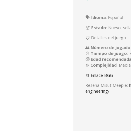
🗣️
Idioma
: Español
📦
Estado
: Nuevo, sell
📋 Detalles del juego
👥
Número de jugado
⏰
Tiempo de juego
: 
🧒
Edad recomendad
⚙️
Complejidad
: Media
📎 Enlace BGG
Reseña Misut Meeple:
h
engineering/