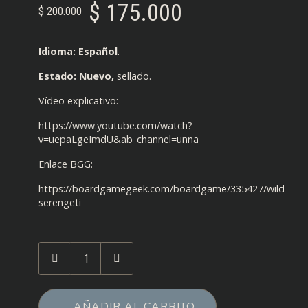
El
El
$
175.000
$
200.000
precio
precio
original
actual
Idioma: Español
.
era:
es:
Estado: Nuevo,
sellado.
$ 200.000.
$ 175.000.
Vídeo explicativo:
https://www.youtube.com/watch?
v=uepaLgeImdU&ab_channel=unna
Enlace BGG:
https://boardgamegeek.com/boardgame/335427/wild-
serengeti
Cantidad
de
Vida
Salvaje:
AÑADIR AL CARRITO