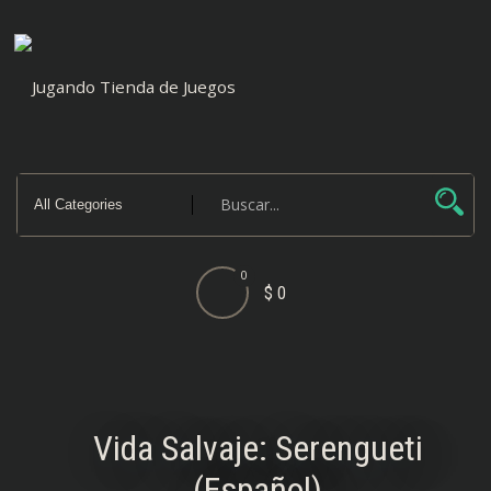
Saltar
al
contenido
0
$ 0
Vida Salvaje: Serengueti
(Español)