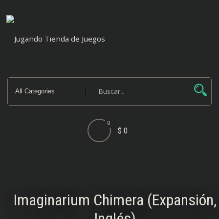
Saltar
al
contenido
0
$ 0
Imaginarium Chimera (Expansión,
Inglés)