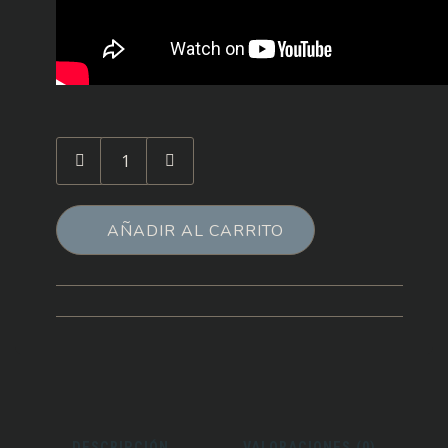
Cantidad
de
1923
Cotton
AÑADIR AL CARRITO
Club
(Español)
DESCRIPCIÓN
VALORACIONES (0)