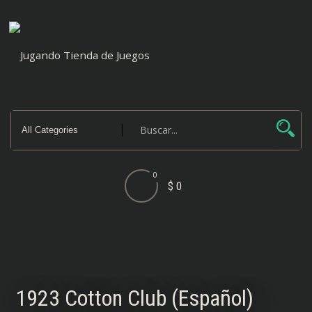
Saltar
al
contenido
0
$ 0
1923 Cotton Club (Español)