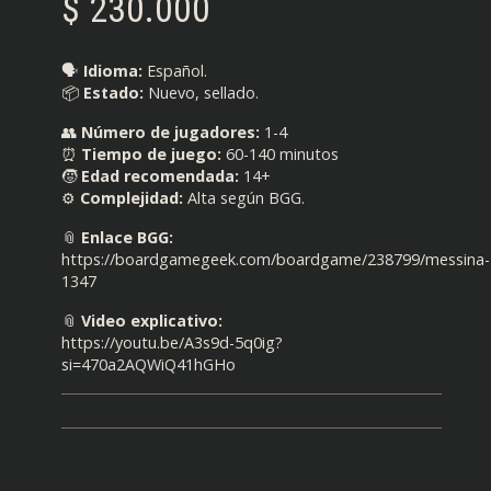
$
230.000
🗣️
Idioma:
Español.
📦
Estado:
Nuevo, sellado.
👥
Número de jugadores:
1-4
⏰
Tiempo de juego:
60-140 minutos
🧒
Edad recomendada:
14+
⚙️
Complejidad:
Alta según BGG.
📎
Enlace BGG:
https://boardgamegeek.com/boardgame/238799/messina-
1347
📎
Video explicativo:
https://youtu.be/A3s9d-5q0ig?
si=470a2AQWiQ41hGHo