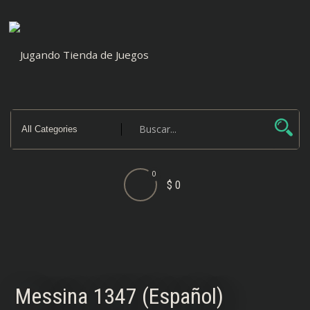
Saltar
al
contenido
0
$ 0
Messina 1347 (Español)