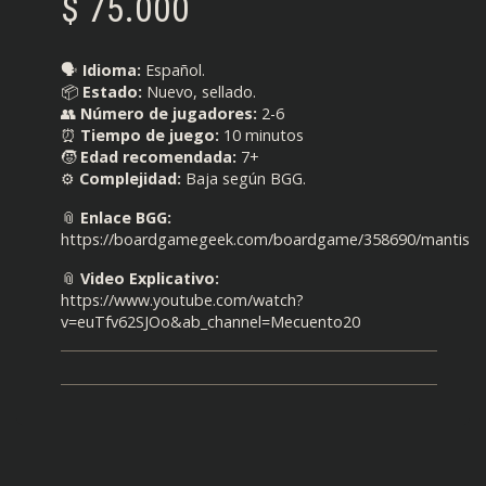
$
75.000
🗣️
Idioma:
Español.
📦
Estado:
Nuevo, sellado.
👥
Número de jugadores:
2-6
⏰
Tiempo de juego:
10 minutos
🧒
Edad recomendada:
7+
⚙️
Complejidad:
Baja según BGG.
📎
Enlace BGG:
https://boardgamegeek.com/boardgame/358690/mantis
📎
Video Explicativo:
https://www.youtube.com/watch?
v=euTfv62SJOo&ab_channel=Mecuento20