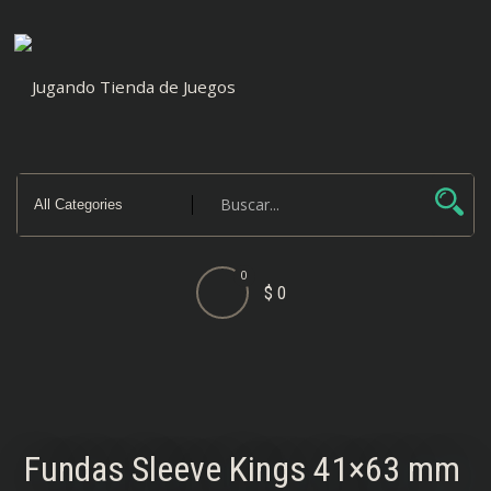
Saltar
al
contenido
0
$ 0
Fundas Sleeve Kings 41×63 mm