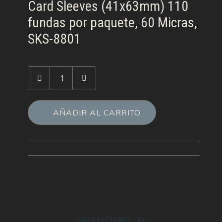
Card Sleeves (41x63mm) 110
fundas por paquete, 60 Micras,
SKS-8801
Cantidad
de
Fundas
Sleeve
AÑADIR AL CARRITO
Kings
41x63
mm
VALORACIONES (0)