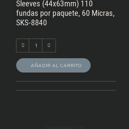
Sleeves (44x63mm) 110
fundas por paquete, 60 Micras,
SKS-8840
Cantidad
de
Fundas
Sleeve
AÑADIR AL CARRITO
Kings
44x63
mm
VALORACIONES (0)