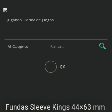
Saltar
al
contenido
0
$ 0
Fundas Sleeve Kings 44×63 mm