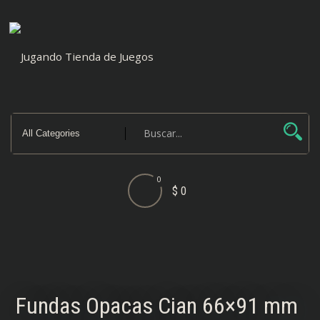
Saltar
al
contenido
0
$ 0
Fundas Opacas Cian 66×91 mm