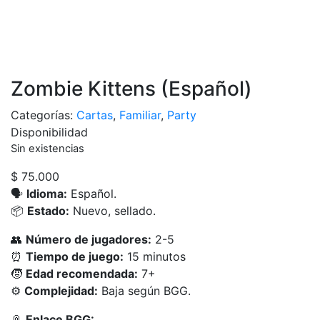
Zombie Kittens (Español)
Categorías:
Cartas
,
Familiar
,
Party
Disponibilidad
Sin existencias
$
75.000
🗣️
Idioma:
Español.
📦
Estado:
Nuevo, sellado.
👥
Número de jugadores:
2-5
⏰
Tiempo de juego:
15 minutos
🧒
Edad recomendada:
7+
⚙️
Complejidad:
Baja según BGG.
📎
Enlace BGG: