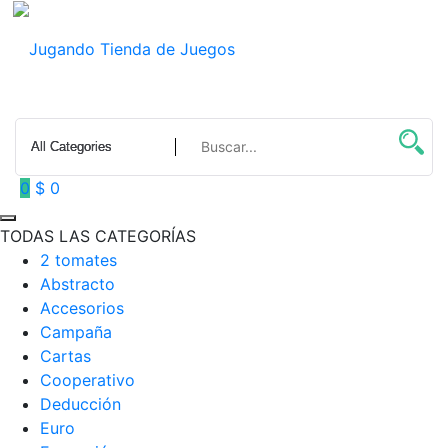
Saltar
al
contenido
0
$ 0
TODAS LAS CATEGORÍAS
2 tomates
Abstracto
Accesorios
Campaña
Cartas
Cooperativo
Deducción
Euro