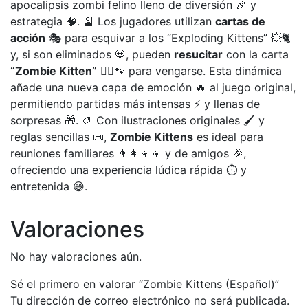
apocalipsis zombi felino lleno de diversión 🎉 y
estrategia 🧠. 🎴 Los jugadores utilizan
cartas de
acción
🎭 para esquivar a los “Exploding Kittens” 💥🐈
y, si son eliminados 💀, pueden
resucitar
con la carta
“Zombie Kitten”
🧟‍♀️🐾 para vengarse. Esta dinámica
añade una nueva capa de emoción 🔥 al juego original,
permitiendo partidas más intensas ⚡ y llenas de
sorpresas 🎁. 🎨 Con ilustraciones originales 🖌️ y
reglas sencillas 📜,
Zombie Kittens
es ideal para
reuniones familiares 👨‍👩‍👧‍👦 y de amigos 🎉,
ofreciendo una experiencia lúdica rápida ⏱️ y
entretenida 😄.
Valoraciones
No hay valoraciones aún.
Sé el primero en valorar “Zombie Kittens (Español)”
Tu dirección de correo electrónico no será publicada.