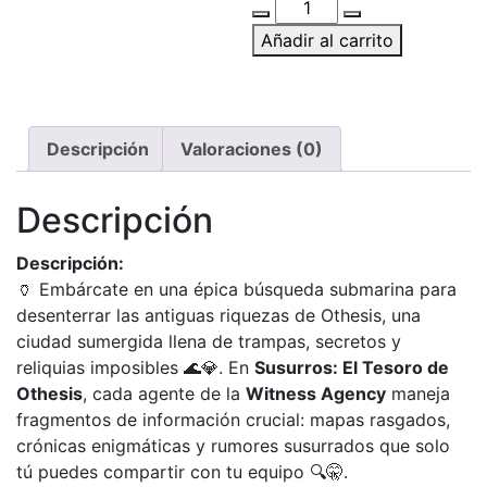
Cantidad
de
Añadir al carrito
Susurros:
El
tesoro
de
Descripción
Valoraciones (0)
Othesis
Descripción
Descripción:
🏺 Embárcate en una épica búsqueda submarina para
desenterrar las antiguas riquezas de Othesis, una
ciudad sumergida llena de trampas, secretos y
reliquias imposibles 🌊💎. En
Susurros: El Tesoro de
Othesis
, cada agente de la
Witness Agency
maneja
fragmentos de información crucial: mapas rasgados,
crónicas enigmáticas y rumores susurrados que solo
tú puedes compartir con tu equipo 🔍🤫.