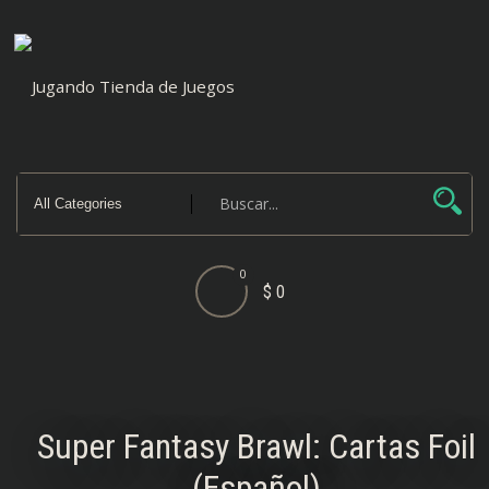
Saltar
al
contenido
0
$ 0
Super Fantasy Brawl: Cartas Foil
(Español)