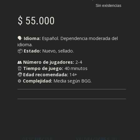
Sin existencias
$
55.000
🗣️
Idioma:
Español. Dependencia moderada del
idioma.
📦
Estado:
Nuevo, sellado.
👥
Número de jugadores:
2-4
⏰
Tiempo de juego:
40 minutos
🧒
Edad recomendada:
14+
⚙️
Complejidad:
Media según BGG.
DESCRIPCIÓN
VALORACIONES (0)