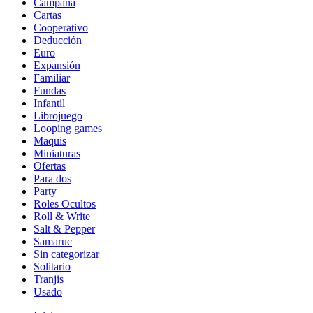
Campaña
Cartas
Cooperativo
Deducción
Euro
Expansión
Familiar
Fundas
Infantil
Librojuego
Looping games
Maquis
Miniaturas
Ofertas
Para dos
Party
Roles Ocultos
Roll & Write
Salt & Pepper
Samaruc
Sin categorizar
Solitario
Tranjis
Usado