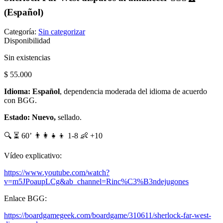
(Español)
Categoría:
Sin categorizar
Disponibilidad
Sin existencias
$
55.000
Idioma: Español
, dependencia moderada del idioma de acuerdo
con BGG.
Estado: Nuevo,
sellado.
🔍 ⏳ 60’ 👨‍👩‍👧‍👦 1-8 👶 +10
Vídeo explicativo:
https://www.youtube.com/watch?
v=m5JPoaupLCg&ab_channel=Rinc%C3%B3ndejugones
Enlace BGG:
https://boardgamegeek.com/boardgame/310611/sherlock-far-west-