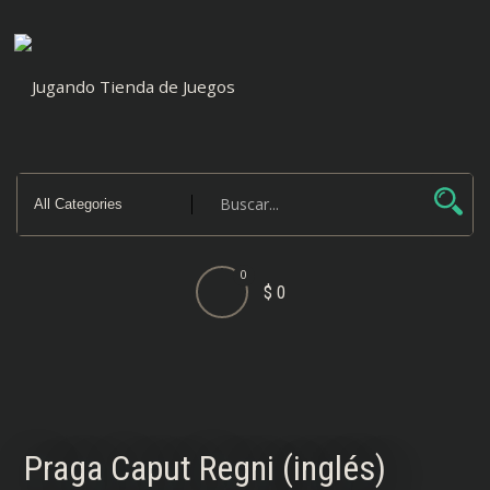
Saltar
al
contenido
0
$ 0
Praga Caput Regni (inglés)