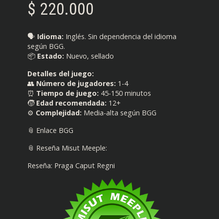
$
220.000
🗣️
Idioma:
Inglés. Sin dependencia del idioma
según BGG.
📦
Estado:
Nuevo, sellado
Detalles del juego:
👥
Número de jugadores:
1-4
⏰
Tiempo de juego:
45-150 minutos
🧒
Edad recomendada:
12+
⚙️
Complejidad:
Media-alta según BGG
📎 Enlace BGG
📎 Reseña Misut Meeple:
Reseña: Praga Caput Regni