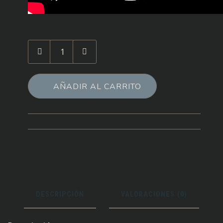
Cantidad
de
Praga
Caput
AÑADIR AL CARRITO
Regni
(inglés)
DESCRIPCIÓN
VALORACIONES (0)