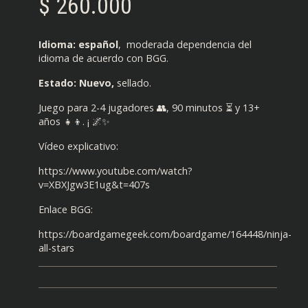
$
260.000
Idioma: español
, moderada dependencia del
idioma de acuerdo con BGG.
Estado: Nuevo,
sellado.
Juego para 2-4 jugadores 👥, 90 minutos ⏳ y 13+
años 👧👦. ¡ 🌌✨
Vídeo explicativo:
https://www.youtube.com/watch?
v=XBXJgw3E1ug&t=407s
Enlace BGG:
https://boardgamegeek.com/boardgame/164448/ninja-
all-stars