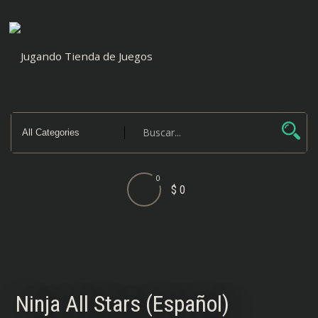
Saltar
al
contenido
0
$ 0
Ninja All Stars (Español)