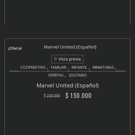
¡Oferta!
Vista previa
,
,
,
,
COOPERATIVO
FAMILIAR
INFANTIL
MINIATURAS
,
OFERTAS
SOLITARIO
Marvel United (Español)
$
150.000
$
220.000
El
El
precio
precio
AÑADIR AL CARRITO
original
actual
era:
es:
$ 220.000.
$ 150.000.