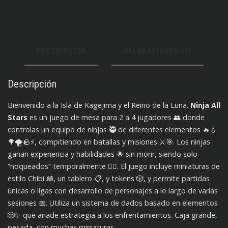
DESCRIPCIÓN
VALORACIONES (0)
Descripción
Bienvenido a la Isla de Kagejima y el Reino de la Luna.
Ninja All
Stars
es un juego de mesa para 2 a 4 jugadores 👥 donde
controlas un equipo de ninjas 🥷 de diferentes elementos 🔥💧
🌳🌪️🪨⚡, compitiendo en batallas y misiones ⚔️🎯. Los ninjas
ganan experiencia y habilidades 🌟 sin morir, siendo solo
“noqueados” temporalmente 😵‍💫. El juego incluye miniaturas de
estilo Chibi 🎎, un tablero 📋, y tokens 🎲, y permite partidas
únicas o ligas con desarrollo de personajes a lo largo de varias
sesiones 📅. Utiliza un sistema de dados basado en elementos
🎲✨ que añade estrategia a los enfrentamientos. Caja grande,
pesada, con muchas miniaturas.