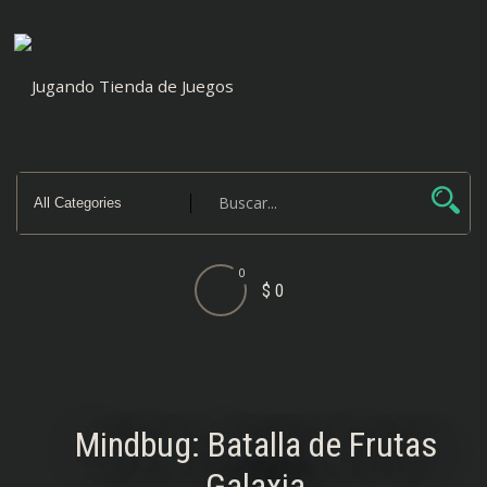
Saltar
al
contenido
0
$ 0
Mindbug: Batalla de Frutas
Galaxia