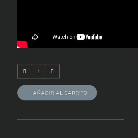
Cantidad
de
Mindbug:
Batalla
AÑADIR AL CARRITO
de
Frutas
Galaxia