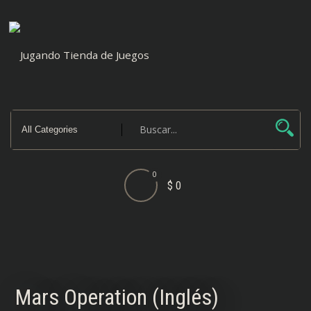
Saltar
al
contenido
0
$ 0
Mars Operation (Inglés)