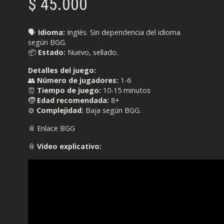
$
45.000
🗣️
Idioma:
Inglés. Sin dependencia del idioma
según BGG.
📦
Estado:
Nuevo, sellado.
Detalles del juego:
👥
Número de jugadores:
1-6
⏰
Tiempo de juego:
10-15 minutos
🧒
Edad recomendada:
8+
⚙️
Complejidad:
Baja según BGG.
📎 Enlace BGG
📎
Video explicativo: