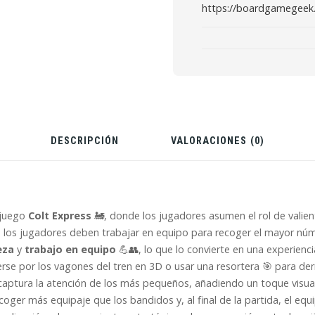
https://boardgamegeek
DESCRIPCIÓN
VALORACIONES (0)
 juego
Colt Express
🚂, donde los jugadores asumen el rol de valien
da, los jugadores deben trabajar en equipo para recoger el mayor n
eza
y
trabajo en equipo
💪👥, lo que lo convierte en una experienc
se por los vagones del tren en 3D o usar una resortera 🎯 para der
captura la atención de los más pequeños, añadiendo un toque visual 
oger más equipaje que los bandidos y, al final de la partida, el eq