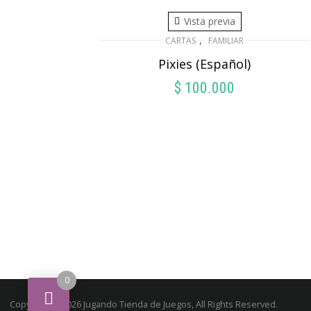
Vista previa
,
CARTAS
FAMILIAR
Pixies (Español)
$
100.000
AÑADIR AL CARRITO
0
Copyright © 2026 Jugando Tienda de Juegos, All Rights Reserved.