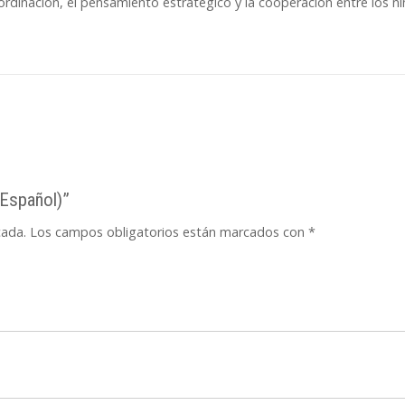
oordinación, el pensamiento estratégico y la cooperación entre los 
(Español)”
cada.
Los campos obligatorios están marcados con
*