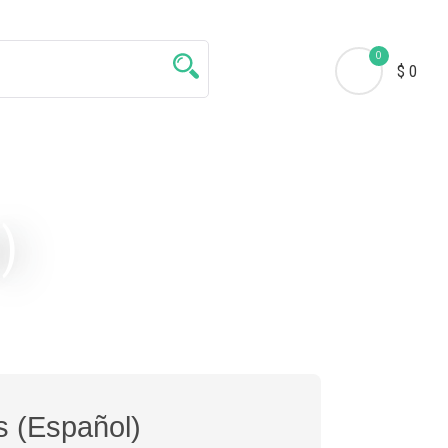
0
$ 0
)
s (Español)