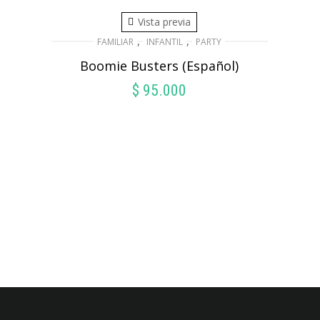
Vista previa
,
,
FAMILIAR
INFANTIL
PARTY
Boomie Busters (Español)
$
95.000
AÑADIR AL CARRITO