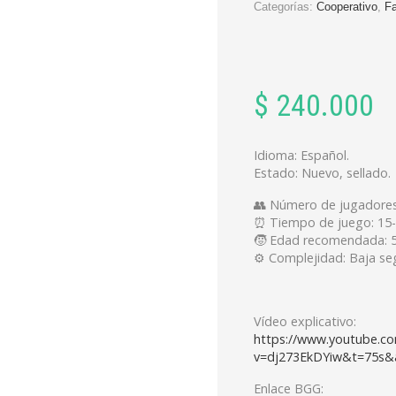
Categorías:
Cooperativo
,
Fa
$
240.000
Idioma: Español.
Estado: Nuevo, sellado.
👥 Número de jugadores
⏰ Tiempo de juego: 15
🧒 Edad recomendada: 
⚙️ Complejidad: Baja s
Vídeo explicativo:
https://www.youtube.c
v=dj273EkDYiw&t=75s&a
Enlace BGG: