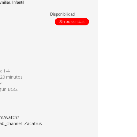
miliar
,
Infantil
Disponibilidad
Sin existencias
: 1-4
-20 minutos
5+
egún BGG.
om/watch?
b_channel=Zacatrus