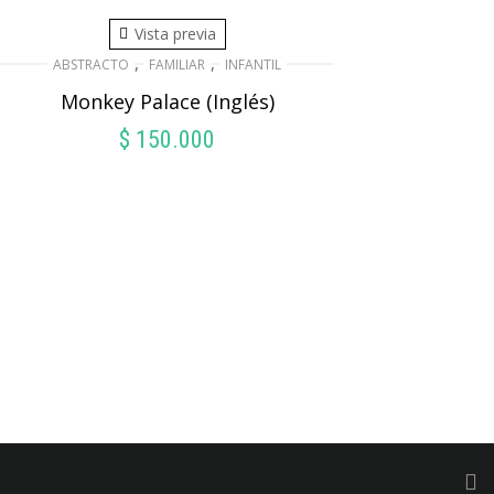
Vista previa
,
,
ABSTRACTO
FAMILIAR
INFANTIL
Monkey Palace (Inglés)
$
150.000
AÑADIR AL CARRITO