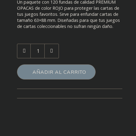
Un paquete con 120 fundas de calidad PREMIUM
OPACAS de color ROJO para proteger las cartas de
tus juegos favoritos. Sirve para enfundar cartas de
tamaño 63×88 mm. Diseñadas para que tus juegos
de cartas coleccionables no sufran ningún daño.
Cantidad
de
Fundas
Tranjis
AÑADIR AL CARRITO
Dragón
Opacas
Rojas
(63
x88
mm)