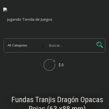
Saltar
al
contenido
0
$ 0
Fundas Tranjis Dragón Opacas
Rojas (63 x88 mm)