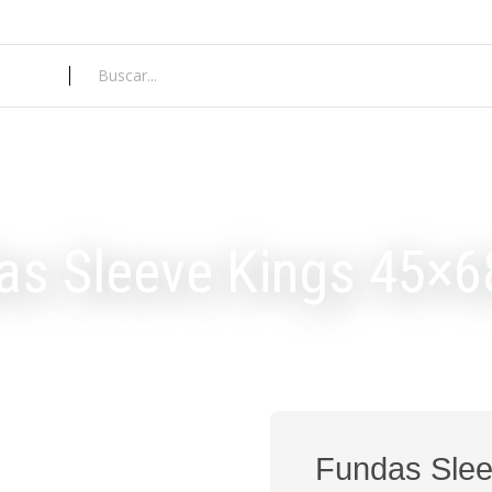
as Sleeve Kings 45×
Fundas Sle