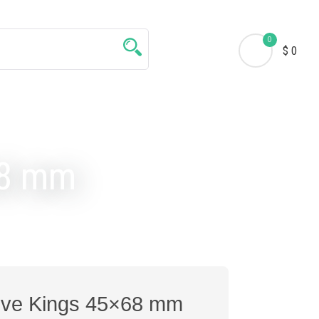
0
$ 0
68 mm
eve Kings 45×68 mm