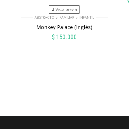
Vista previa
,
,
ABSTRACTO
FAMILIAR
INFANTIL
Monkey Palace (Inglés)
$
150.000
AÑADIR AL CARRITO