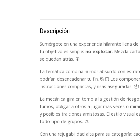
Descripción
Sumérgete en una experiencia hilarante llena d
tu objetivo es simple:
no explotar
. Mezcla cart
se quedan atrás. 🎯
La temática combina humor absurdo con estrateg
podrían desencadenar tu fin. 🐱💥 Los component
instrucciones compactas, y risas aseguradas. 📦
La mecánica gira en torno a la gestión de riesg
turnos, obligar a otros a jugar más veces o mir
y posibles traiciones amistosas. El estilo visual
todo tipo de grupos. 🎨
Con una rejugabilidad alta para su categoría: ca