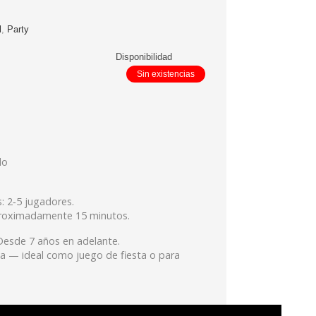
l
,
Party
Disponibilidad
Sin existencias
do
 2‑5 jugadores.
roximadamente 15 minutos.
esde 7 años en adelante.
a — ideal como juego de fiesta o para