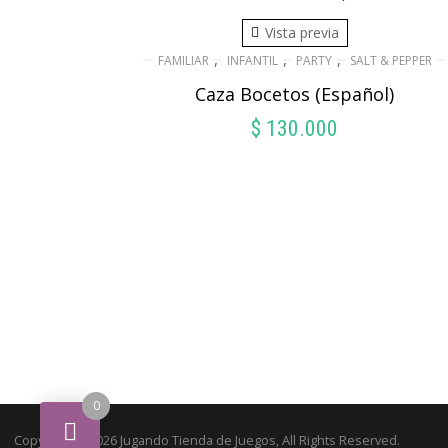
Vista previa
,
,
,
FAMILIAR
INFANTIL
PARTY
SALT & PEPPER
Caza Bocetos (Español)
$
130.000
AÑADIR AL CARRITO
0
Copyright © 2026 Jugando Tienda de Juegos, All Rights Reserved.