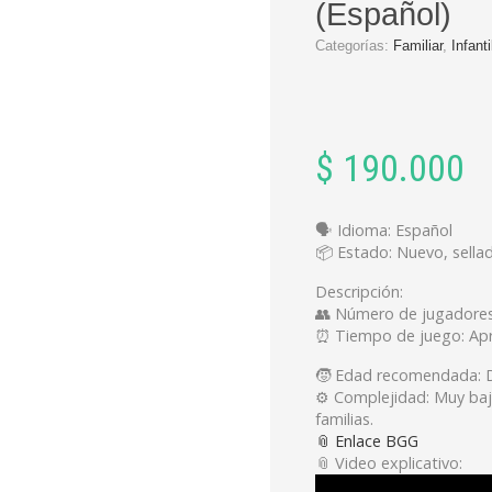
(Español)
Categorías:
Familiar
,
Infanti
$
190.000
🗣️ Idioma: Español
📦 Estado: Nuevo, sella
Descripción:
👥 Número de jugadores:
⏰ Tiempo de juego: Ap
🧒 Edad recomendada: D
⚙️ Complejidad: Muy baj
familias.
📎 Enlace BGG
📎 Video explicativo: