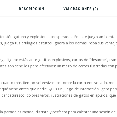
DESCRIPCIÓN
VALORACIONES (0)
e tensión gatuna y explosiones inesperadas. En este juego ambient
as, juega tus artilugios astutos, ignora a los demás, roba sus venta
ia ligera: estás ante gatitos explosivos, cartas de “desarme”, tr
es son sencillos pero efectivos: un mazo de cartas ilustradas con p
o: cuanto más tiempo sobrevivas sin tomar la carta equivocada, mejo
ar qué viene antes que nadie. 🤝 Es un juego de interacción ligera 
 es caricaturesco, colores vivos, ilustraciones de gatos en apuros, qu
da partida es rápida, distinta y perfecta para calentar una sesión d