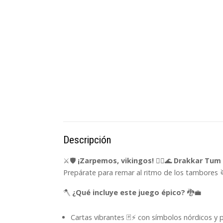
Descripción
⚔️🛡️
¡Zarpemos, vikingos!
🚣‍♂️🌊
Drakkar Tum
Prepárate para remar al ritmo de los tambores 🥁
🪓
¿Qué incluye este juego épico?
🐉💼
Cartas vibrantes 🃏⚡ con símbolos nórdicos y pers