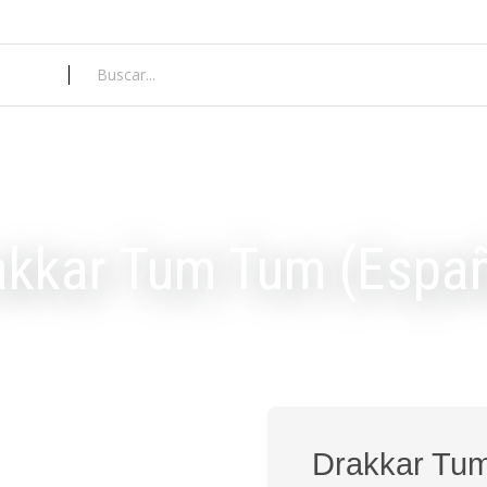
akkar Tum Tum (Españ
Drakkar Tum