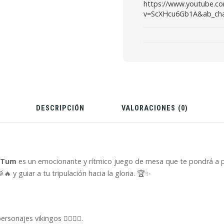
https://www.youtube.c
v=ScXHcu6Gb1A&ab_cha
DESCRIPCIÓN
VALORACIONES (0)
 Tum
es un emocionante y rítmico juego de mesa que te pondrá a 
 y guiar a tu tripulación hacia la gloria. 🏆✨
onajes vikingos 🧔‍♂️🧝‍♀️.