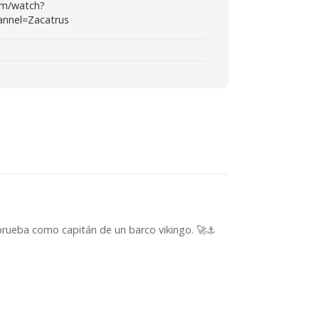
om/watch?
nnel=Zacatrus
prueba como capitán de un barco vikingo. 🚀⚓