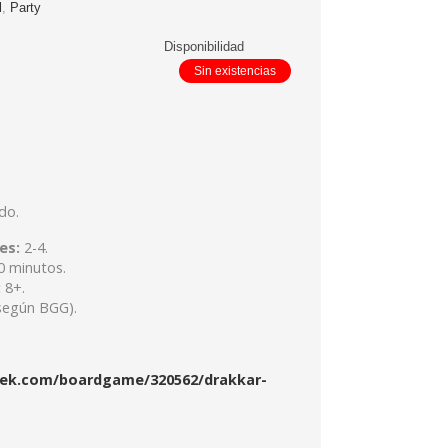
l
,
Party
Disponibilidad
Sin existencias
do.
es:
2-4.
 minutos.
:
8+.
según BGG).
ek.com/boardgame/320562/drakkar-