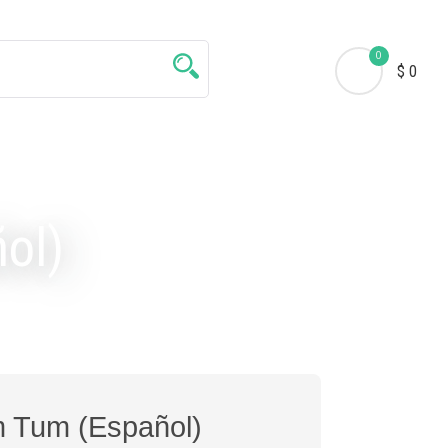
0
$ 0
ol)
 Tum (Español)