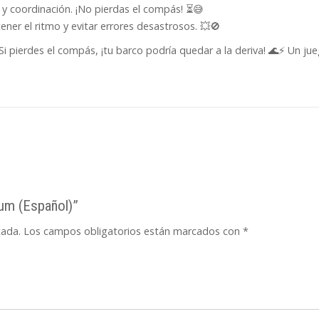
 y coordinación. ¡No pierdas el compás! ⏳😅
ner el ritmo y evitar errores desastrosos. 💥🚫
Si pierdes el compás, ¡tu barco podría quedar a la deriva! 🌊⚡ Un jue
Tum (Español)”
cada.
Los campos obligatorios están marcados con
*