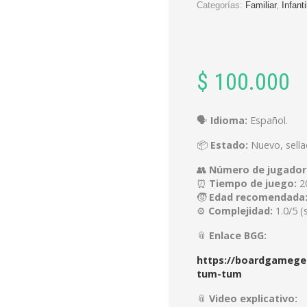
Categorías:
Familiar
,
Infanti
$
100.000
🗣️
Idioma:
Español.
📦
Estado:
Nuevo, sella
👥
Número de jugador
⏰
Tiempo de juego:
20
🧒
Edad recomendada
⚙️
Complejidad:
1.0/5 (
📎
Enlace BGG:
https://boardgamege
tum-tum
📎
Video explicativo: