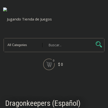
Saltar
al
contenido
0
$ 0
Dragonkeepers (Español)