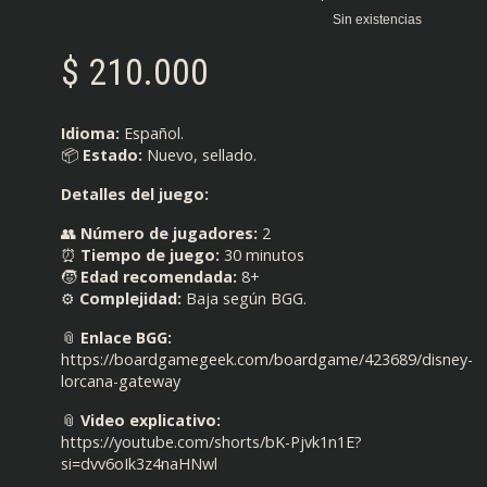
Sin existencias
$
210.000
Idioma:
Español.
📦
Estado:
Nuevo, sellado.
Detalles del juego:
👥
Número de jugadores:
2
⏰
Tiempo de juego:
30 minutos
🧒
Edad recomendada:
8+
⚙️
Complejidad:
Baja según BGG.
📎
Enlace BGG:
https://boardgamegeek.com/boardgame/423689/disney-
lorcana-gateway
📎
Video explicativo:
https://youtube.com/shorts/bK-Pjvk1n1E?
si=dvv6oIk3z4naHNwl