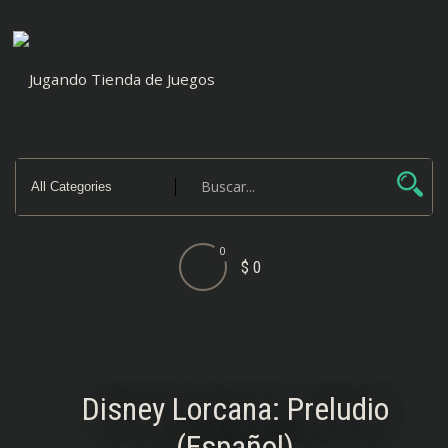
Saltar
al
contenido
0
$ 0
Disney Lorcana: Preludio
(Español)